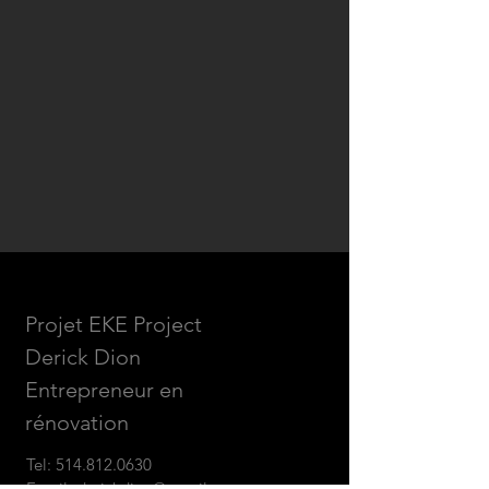
Projet EKE Project
Derick Dion
Entrepreneur en
rénovation
Tel:
514.812.0630
Email:
derickdion@gmail.com