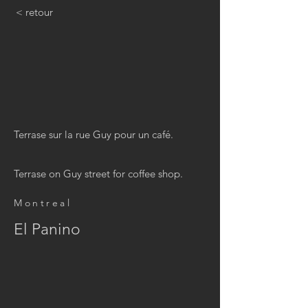
< retour
Terrase sur la rue Guy pour un café.
Terrase on Guy street for coffee shop.
Montreal
El Panino