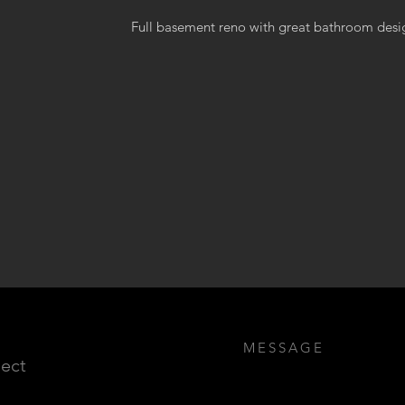
Full basement reno with great bathroom desi
MESSAGE
ject