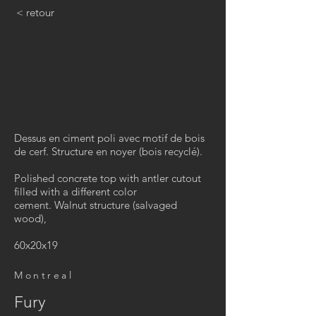
< retour
Dessus en ciment poli avec motif de bois
de cerf. Structure en noyer (bois recyclé).
Polished concrete top with antler cutout
filled with a different color
cement. Walnut structure (salvaged
wood),
60x20x19
Montreal
Fury