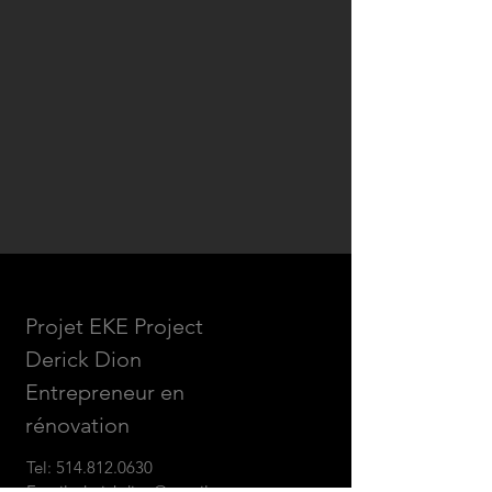
Projet EKE Project
Derick Dion
Entrepreneur en
rénovation
Tel:
514.812.0630
Email:
derickdion@gmail.com